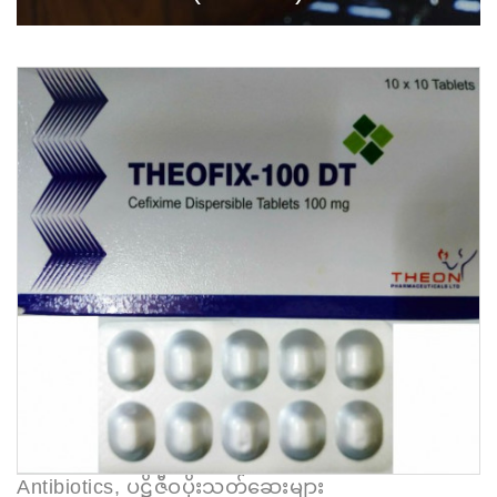
Antibiotics, ပဠိဇီဝပိုးသတ်ဆေးများ