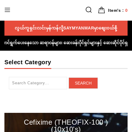
Item's :
0
လွယ်ကူရှင်းလင်းမှန်ကန်လို့SAYMYANMARမှာစျေး၀ယ်စို့
ညီဆောင်ရွက်ပေးနေသော ဆရာ၀န်များ၊ ဆေးခန်းပိုင်ရှင်များနှင့် ဆေးဆိုင်ပိုင
Select Category
SEARCH
Cefixime (THEOFIX-100 )
(10x10's)