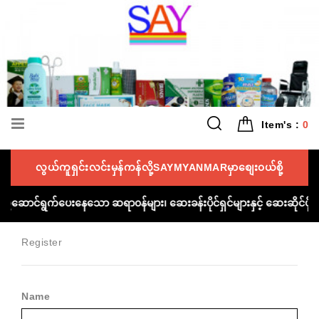
Item's :
0
လွယ်ကူရှင်းလင်းမှန်ကန်လို့SAYMYANMARမှာစျေး၀ယ်စို့
့် ကူညီဆောင်ရွက်ပေးနေသော ဆရာ၀န်များ၊ ဆေးခန်းပိုင်ရှင်များနှင့် ဆေးဆို
Register
Name