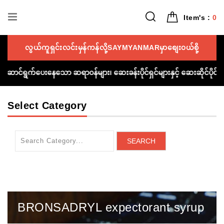
Item's :
0
လွယ်ကူရှင်းလင်းမှန်ကန်လို့SAYMYANMARမှာစျေး၀ယ်စို့
ကူညီဆောင်ရွက်ပေးနေသော ဆရာ၀န်များ၊ ဆေးခန်းပိုင်ရှင်များနှင့် ဆေးဆိုင်ပိ
Select Category
SEARCH
BRONSADRYL expectorant syrup