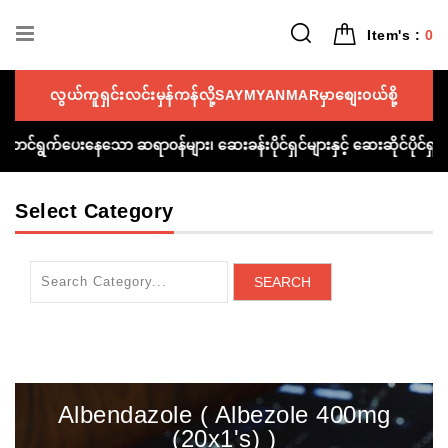
Item's :
0
လွယ်ကူရှင်းလင်းမှန်ကန်လို့SAYMYANMARမှာစျေး၀ယ်စို့
ူညီဆောင်ရွက်ပေးနေသော ဆရာ၀န်များ၊ ဆေးခန်းပိုင်ရှင်များနှင့် ဆေးဆိုင်ပို
Select Category
SEARCH
Albendazole ( Albezole 400mg
(20x1's) )