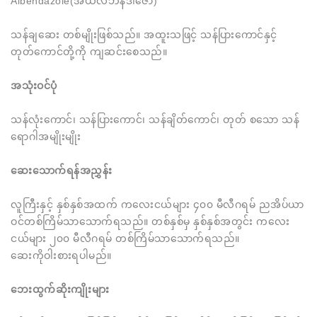
Albendazole(အယ်လ်ဘန်ဒါဇော)
သန်ချဆေး တစ်မျိုးဖြစ်သည်။ အထူးသဖြင့် သန်ပြားကောင်နှင့်
တုတ်ကောင်တို့ကို ကျဆင်းစေသည်။
အသုံးဝင်ပုံ
သန်လုံးကောင်၊ သန်ပြားကောင်၊ သန်ချိတ်ကောင်၊ တုတ် စသော သန်
ရောဂါအမျိုးမျိုး
ဆေးသောက်ရန်အညွှန်း
လူကြီးနှင့် နှစ်နှစ်အထက် ကလေးငယ်များ ၄၀၀ မီလီဂရမ် ညအိပ်ယာ
ဝင်တစ်ကြိမ်သာသောက်ရသည်။ တစ်နှစ်မှ နှစ်နှစ်အတွင်း ကလေး
ငယ်များ ၂၀၀ မီလီဂရမ် တစ်ကြိမ်သာသောက်ရသည်။
ဆေးကိုဝါးစားရပါမည်။
ဘေးထွက်ဆိုးကျိုးများ