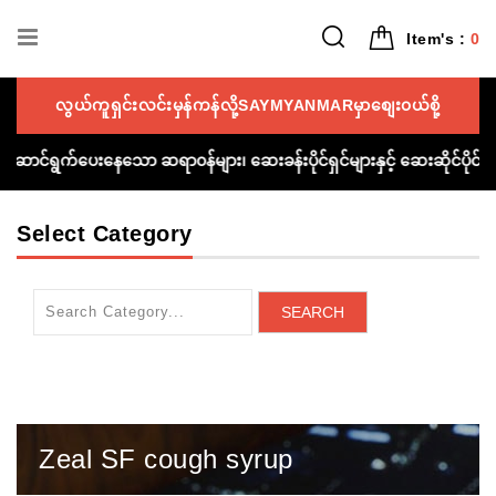
Item's :
0
လွယ်ကူရှင်းလင်းမှန်ကန်လို့SAYMYANMARမှာစျေး၀ယ်စို့
ကူညီဆောင်ရွက်ပေးနေသော ဆရာ၀န်များ၊ ဆေးခန်းပိုင်ရှင်များနှင့် ဆေးဆိုင်ပိ
Select Category
SEARCH
Zeal SF cough syrup