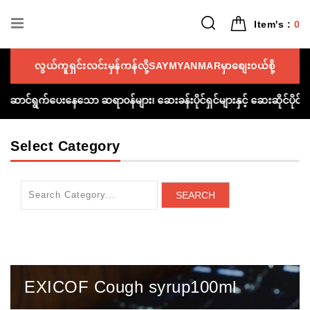
Item's :
0
လွယ်ကူရှင်းလင်းမှန်ကန်လို့SAYMYANMARမှာစျေး၀ယ်စို့
ူညီဆောင်ရွက်ပေးနေသော ဆရာ၀န်များ၊ ဆေးခန်းပိုင်ရှင်များနှင့် ဆေးဆိုင်ပိ
Select Category
SEARCH
EXICOF Cough syrup100ml