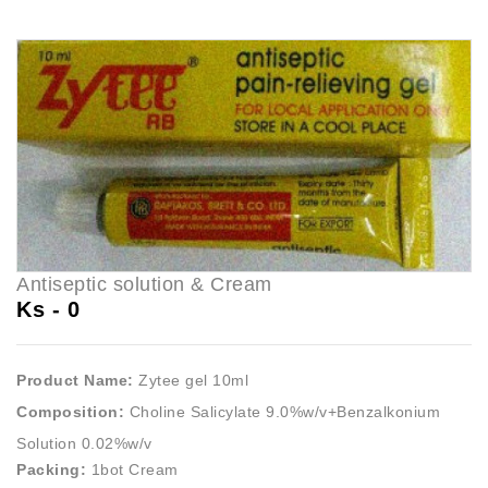
Antiseptic solution & Cream
Ks -
0
Product Name:
Zytee gel 10ml
Composition:
Choline Salicylate 9.0%w/v+Benzalkonium
Solution 0.02%w/v
Packing:
1bot Cream