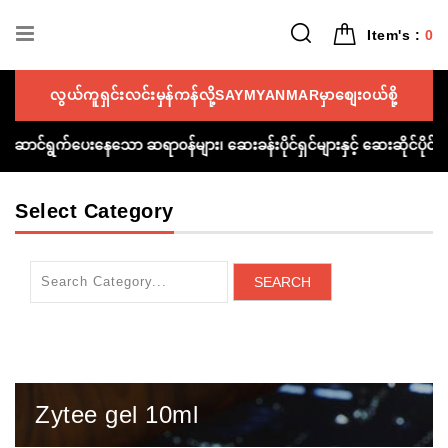
Item's :
0
လွယ်ကူရှင်းလင်းမှန်ကန်လို့SAYMYANMARမှာစျေး၀ယ်စို့
 ကူညီဆောင်ရွက်ပေးနေသော ဆရာ၀န်များ၊ ဆေးခန်းပိုင်ရှင်များနှင့် ဆေးဆိုင်ပ
Select Category
SEARCH
Zytee gel 10ml