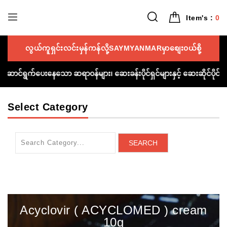
Item's :
0
လွယ်ကူရှင်းလင်းမှန်ကန်လို့SAYMYANMARမှာစျေး၀ယ်စို့
 ကူညီဆောင်ရွက်ပေးနေသော ဆရာ၀န်များ၊ ဆေးခန်းပိုင်ရှင်များနှင့် ဆေးဆိုင်ပ
Select Category
SEARCH
Acyclovir ( ACYCLOMED ) cream
10g