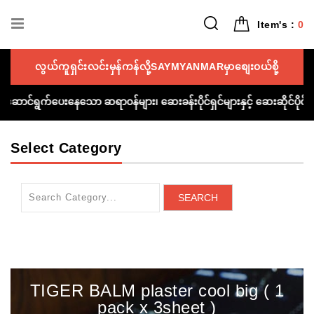
Item's :
0
လွယ်ကူရှင်းလင်းမှန်ကန်လို့SAYMYANMARမှာစျေး၀ယ်စို့
ကူညီဆောင်ရွက်ပေးနေသော ဆရာ၀န်များ၊ ဆေးခန်းပိုင်ရှင်များနှင့် ဆေးဆိုင်ပိ
Select Category
SEARCH
TIGER BALM plaster cool big ( 1
pack x 3sheet )