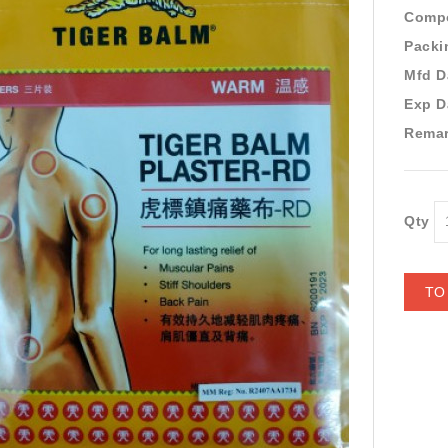
Compo
Packi
Mfd D
Exp D
Remar
Qty
TO