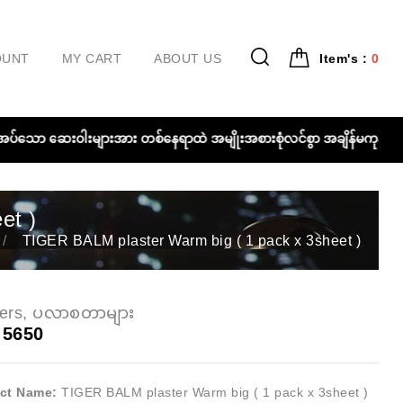
OUNT
MY CART
ABOUT US
Item's :
0
လိုအပ်သော ဆေး၀ါးများအား တစ်နေရာထဲ အမျိုးအစားစုံလင်စွာ အချိန်မကုန် လူမပ
et )
TIGER BALM plaster Warm big ( 1 pack x 3sheet )
ters, ပလာစတာများ
-
5650
ct Name:
TIGER BALM plaster Warm big ( 1 pack x 3sheet )