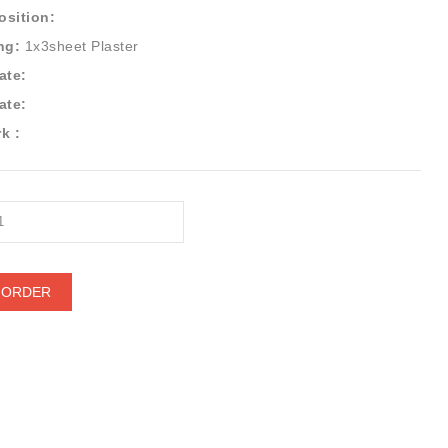
sition:
ng:
1x3sheet Plaster
ate:
ate:
k :
 ORDER