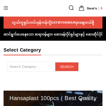
Item's :
0
လွယ်ကူရှင်းလင်းမှန်ကန်လို့SAYMYANMARမှာစျေး၀ယ်စို့
ကူညီဆောင်ရွက်ပေးနေသော ဆရာ၀န်များ၊ ဆေးခန်းပိုင်ရှင်များနှင့် ဆေးဆိုင်ပ
Select Category
SEARCH
Hansaplast 100pcs ( Best Quality
)